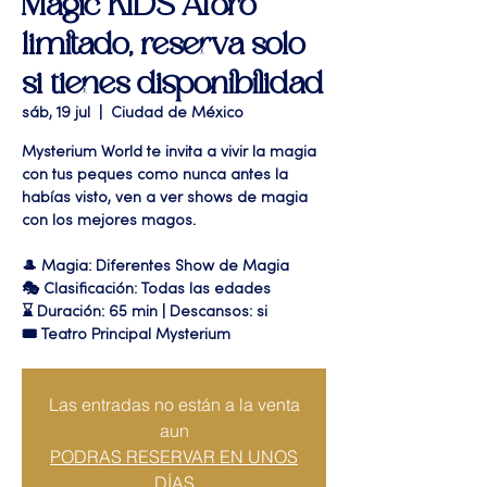
Magic KIDS Aforo
limitado, reserva solo
si tienes disponibilidad
sáb, 19 jul
  |  
Ciudad de México
Mysterium World te invita a vivir la magia
con tus peques como nunca antes la
habías visto, ven a ver shows de magia
con los mejores magos.
🎩 Magia: Diferentes Show de Magia
🎭 Clasificación: Todas las edades
⌛ Duración: 65 min | Descansos: si
🎟 Teatro Principal Mysterium
Las entradas no están a la venta
aun
PODRAS RESERVAR EN UNOS
DÍAS