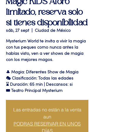
Magic KIDS Aforo
limitado, reserva solo
si tienes disponibilidad
sáb, 27 sept
  |  
Ciudad de México
Mysterium World te invita a vivir la magia
con tus peques como nunca antes la
habías visto, ven a ver shows de magia
con los mejores magos.
🎩 Magia: Diferentes Show de Magia
🎭 Clasificación: Todas las edades
⌛ Duración: 65 min | Descansos: si
🎟 Teatro Principal Mysterium
Las entradas no están a la venta
aun
PODRAS RESERVAR EN UNOS
DÍAS