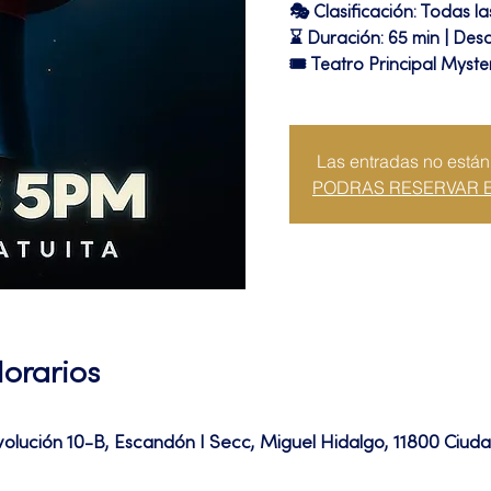
🎭 Clasificación: Todas l
⌛ Duración: 65 min | Desc
🎟 Teatro Principal Myste
Las entradas no están
PODRAS RESERVAR 
Horarios
volución 10-B, Escandón I Secc, Miguel Hidalgo, 11800 Ciu