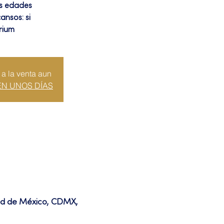
as edades
ansos: si
rium
 a la venta aun
EN UNOS DÍAS
dad de México, CDMX,