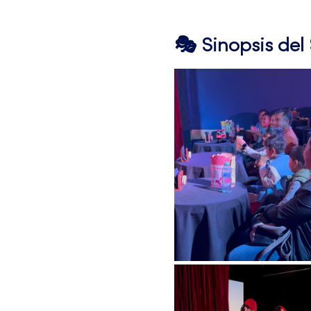
🎭 Sinopsis de