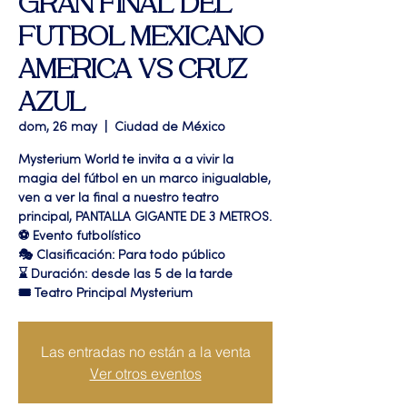
GRAN FINAL DEL
FUTBOL MEXICANO
AMERICA VS CRUZ
AZUL
dom, 26 may
  |  
Ciudad de México
Mysterium World te invita a a vivir la
magia del fútbol en un marco inigualable,
ven a ver la final a nuestro teatro
principal, PANTALLA GIGANTE DE 3 METROS.
⚽️ Evento futbolístico
🎭 Clasificación: Para todo público
⌛ Duración: desde las 5 de la tarde
🎟 Teatro Principal Mysterium
Las entradas no están a la venta
Ver otros eventos