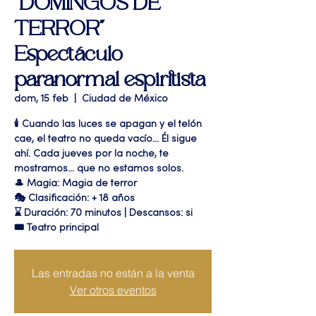
"DOMINGOS DE
TERROR"
Espectáculo
paranormal espiritista
dom, 15 feb
  |  
Ciudad de México
🕯️ Cuando las luces se apagan y el telón
cae, el teatro no queda vacío... Él sigue
ahí. Cada jueves por la noche, te
mostramos... que no estamos solos.
🎩 Magia: Magia de terror
🎭 Clasificación: + 18 años
⌛ Duración: 70 minutos | Descansos: si
🎟 Teatro principal
Las entradas no están a la venta
Ver otros eventos