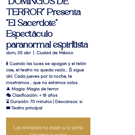
"DOMINGOS DE
TERROR" Presenta
"El Sacerdote"
Espectáculo
paranormal espiritista
dom, 05 abr
  |  
Ciudad de México
🕯️ Cuando las luces se apagan y el telón
cae, el teatro no queda vacío... Él sigue
ahí. Cada jueves por la noche, te
mostramos... que no estamos solos.
🎩 Magia: Magia de terror
🎭 Clasificación: + 18 años
⌛ Duración: 70 minutos | Descansos: si
🎟 Teatro principal
Las entradas no están a la venta
Ver otros eventos