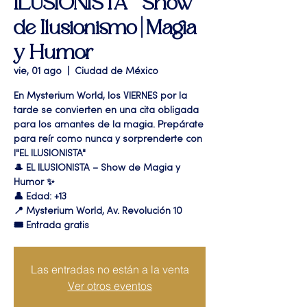
ILUSIONISTA " Show
de Ilusionismo | Magia
y Humor
vie, 01 ago
  |  
Ciudad de México
En Mysterium World, los VIERNES por la
tarde se convierten en una cita obligada
para los amantes de la magia. Prepárate
para reír como nunca y sorprenderte con
l"EL ILUSIONISTA"
🎩 EL ILUSIONISTA – Show de Magia y
Humor ✨
👤 Edad: +13
📍 Mysterium World, Av. Revolución 10
🎟️ Entrada gratis
Las entradas no están a la venta
Ver otros eventos