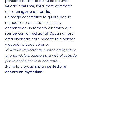
pensado para que disfrutes de una 
velada diferente, ideal para compartir 
entre 
amigos o en familia
.
Un mago carismático te guiará por un 
mundo lleno de ilusiones, risas y 
asombro en un formato dinámico que 
rompe con lo tradicional
. Cada número 
está diseñado para hacerte reír, pensar 
y quedarte boquiabierto.
🪄 
Magia impactante, humor inteligente y 
una atmósfera íntima para vivir el sábado 
por la noche como nunca antes.
¡No te lo pierdas!
El plan perfecto te 
espera en Mysterium.
Más