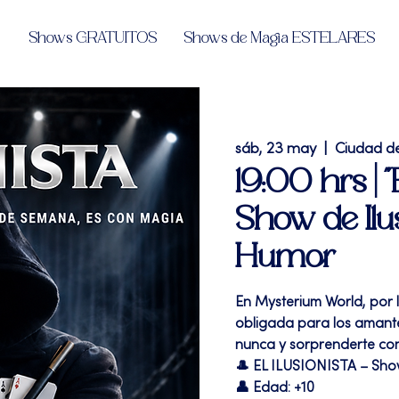
Shows GRATUITOS
Shows de Magia ESTELARES
sáb, 23 may
  |  
Ciudad d
19:00 hrs |
Show de Ilu
Humor
En Mysterium World, por l
obligada para los amante
nunca y sorprenderte con
🎩 EL ILUSIONISTA – Sh
👤 Edad: +10