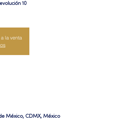
evolución 10
a la venta
tos
d de México, CDMX, México