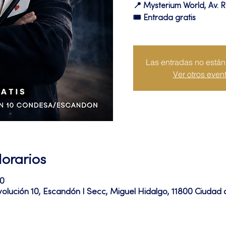
📍 Mysterium World, Av. R
🎟️ Entrada gratis
Las entradas no están 
Ver otros even
Horarios
20
volución 10, Escandón I Secc, Miguel Hidalgo, 11800 Ciuda