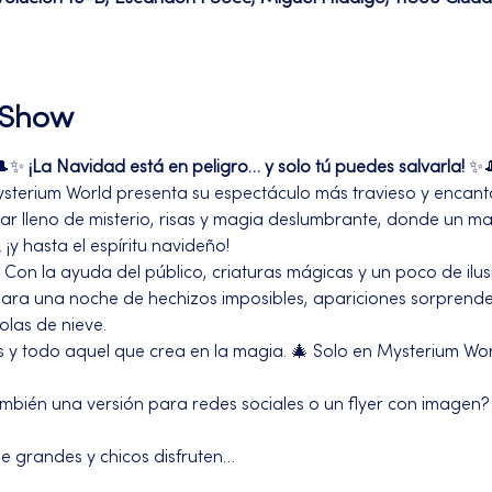
l Show
🎩✨ 
¡La Navidad está en peligro… y solo tú puedes salvarla!
 ✨
ysterium World presenta su espectáculo más travieso y encant
iar lleno de misterio, risas y magia deslumbrante, donde un m
 ¡y hasta el espíritu navideño!
Con la ayuda del público, criaturas mágicas y un poco de ilus
 para una noche de hechizos imposibles, apariciones sorprenden
olas de nieve.
s y todo aquel que crea en la magia. 🎄 Solo en Mysterium Worl
mbién una versión para redes sociales o un flyer con imagen?
 grandes y chicos disfruten…