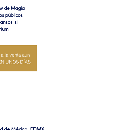
ow de Magia
los públicos
ansos: si
rium
 a la venta aun
EN UNOS DÍAS
dad de México, CDMX,