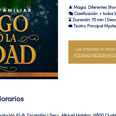
🎩 Magia: Diferentes Sh
🎭 Clasificación: + todos 
⌛ Duración: 70 min | Desc
🎟 Teatro Principal Myste
Las entradas no están
PODRAS RESERVAR 
Horarios
volución 10-B, Escandón I Secc, Miguel Hidalgo, 11800 Ciu