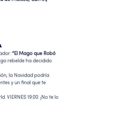

ador: 
“El Mago que Robó 
ago rebelde ha decidido 
ión, la Navidad podría 
tes y un final que te 
d. VIERNES 19:00. ¡No te lo 