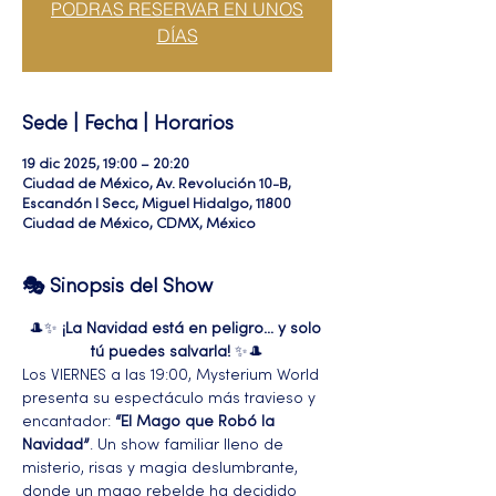
PODRAS RESERVAR EN UNOS
DÍAS
Sede | Fecha | Horarios
19 dic 2025, 19:00 – 20:20
Ciudad de México, Av. Revolución 10-B,
Escandón I Secc, Miguel Hidalgo, 11800
Ciudad de México, CDMX, México
🎭 Sinopsis del Show
🎩✨ 
¡La Navidad está en peligro… y solo 
tú puedes salvarla!
 ✨🎩
Los VIERNES a las 19:00, Mysterium World 
presenta su espectáculo más travieso y 
encantador: 
“El Mago que Robó la 
Navidad”
. Un show familiar lleno de 
misterio, risas y magia deslumbrante, 
donde un mago rebelde ha decidido 