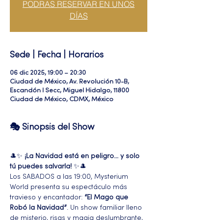
PODRAS RESERVAR EN UNOS
DÍAS
Sede | Fecha | Horarios
06 dic 2025, 19:00 – 20:30
Ciudad de México, Av. Revolución 10-B,
Escandón I Secc, Miguel Hidalgo, 11800
Ciudad de México, CDMX, México
🎭 Sinopsis del Show
🎩✨ 
¡La Navidad está en peligro… y solo 
tú puedes salvarla!
 ✨🎩
Los SABADOS a las 19:00, Mysterium 
World presenta su espectáculo más 
travieso y encantador: 
“El Mago que 
Robó la Navidad”
. Un show familiar lleno 
de misterio, risas y magia deslumbrante, 