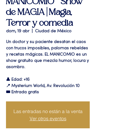
MANICOMIO " Show
de MAGIA | Magia,
Terror y comedia
dom, 19 abr
  |  
Ciudad de México
Un doctor y su paciente desatan el caos
con trucos imposibles, palomas rebeldes
y recetas mágicas. EL MANICOMIO es un
show gratuito que mezcla humor, locura y
asombro.
👤 Edad: +16
📍 Mysterium World, Av. Revolución 10
🎟️ Entrada gratis
Las entradas no están a la venta
Ver otros eventos