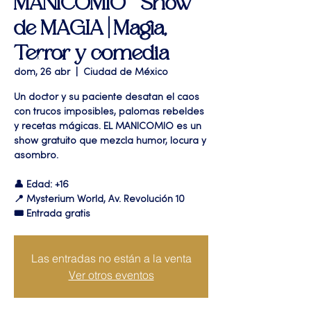
MANICOMIO " Show
de MAGIA | Magia,
Terror y comedia
dom, 26 abr
  |  
Ciudad de México
Un doctor y su paciente desatan el caos
con trucos imposibles, palomas rebeldes
y recetas mágicas. EL MANICOMIO es un
show gratuito que mezcla humor, locura y
asombro.
👤 Edad: +16
📍 Mysterium World, Av. Revolución 10
🎟️ Entrada gratis
Las entradas no están a la venta
Ver otros eventos