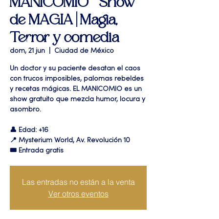
MANICOMIO " Show
de MAGIA | Magia,
Terror y comedia
dom, 21 jun
  |  
Ciudad de México
Un doctor y su paciente desatan el caos
con trucos imposibles, palomas rebeldes
y recetas mágicas. EL MANICOMIO es un
show gratuito que mezcla humor, locura y
asombro.
👤 Edad: +16
📍 Mysterium World, Av. Revolución 10
🎟️ Entrada gratis
Las entradas no están a la venta
Ver otros eventos