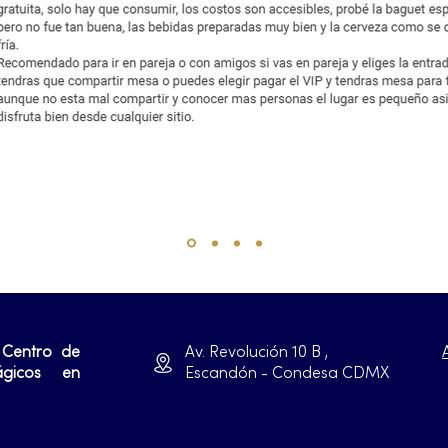
 Centro de
Av. Revolución 10 B ,
ágicos en
Escandón - Condesa CDMX