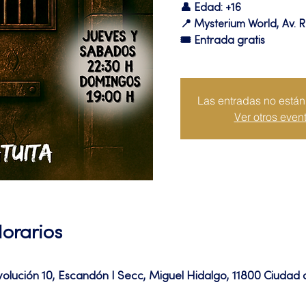
👤 Edad: +16
📍 Mysterium World, Av. R
🎟️ Entrada gratis
Las entradas no están 
Ver otros even
Horarios
volución 10, Escandón I Secc, Miguel Hidalgo, 11800 Ciuda