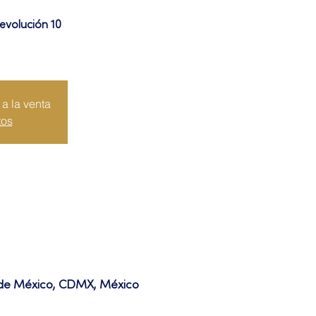
evolución 10
a la venta
tos
d de México, CDMX, México