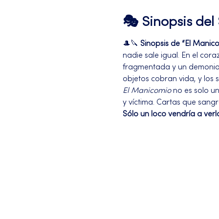
🎭 Sinopsis de
🎩🔪 
Sinopsis de “El Manic
nadie sale igual. En el cora
fragmentada y un demonio c
objetos cobran vida, y los 
El Manicomio
 no es solo u
y víctima. Cartas que sangr
Sólo un loco vendría a verl