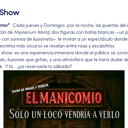
l Show
omio”
   Cada Jueves y Domingos  por la noche, las puertas del
zón de 
Mysterium World
, dos figuras con batas blancas —un 
on sonrisa de ilusionista— te invitan a un espectáculo donde l
secretos más oscuros se revelan entre risas y escalofríos.
n show: es una experiencia inmersiva donde el público se convi
an, ilusiones que gritan, y una atmósfera que te hará dudar d
o.
   Y tú… ¿ya reservaste tu sábado?