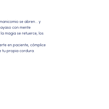
 manicomio se abren… y 
payaso con mente 
a magia se retuerce, los 
erte en paciente, cómplice 
e tu propia cordura.