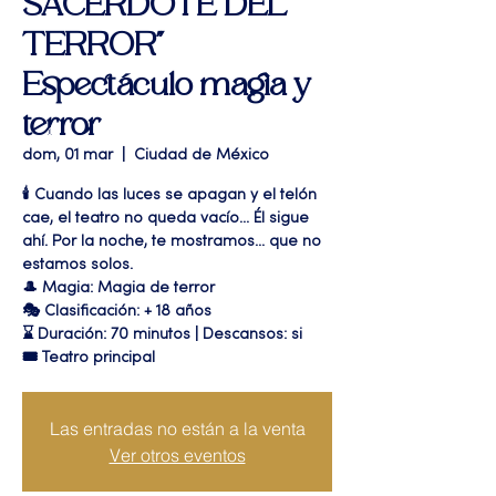
SACERDOTE DEL
TERROR"
Espectáculo magia y
terror
dom, 01 mar
  |  
Ciudad de México
🕯️ Cuando las luces se apagan y el telón
cae, el teatro no queda vacío... Él sigue
ahí. Por la noche, te mostramos... que no
estamos solos.
🎩 Magia: Magia de terror
🎭 Clasificación: + 18 años
⌛ Duración: 70 minutos | Descansos: si
🎟 Teatro principal
Las entradas no están a la venta
Ver otros eventos