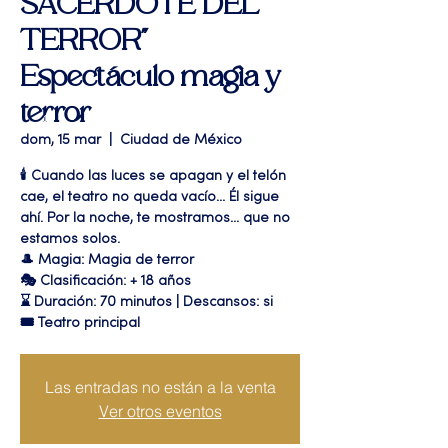
SACERDOTE DEL
TERROR"
Espectáculo magia y
terror
dom, 15 mar
  |  
Ciudad de México
🕯️ Cuando las luces se apagan y el telón
cae, el teatro no queda vacío... Él sigue
ahí. Por la noche, te mostramos... que no
estamos solos.
🎩 Magia: Magia de terror
🎭 Clasificación: + 18 años
⌛ Duración: 70 minutos | Descansos: si
🎟 Teatro principal
Las entradas no están a la venta
Ver otros eventos