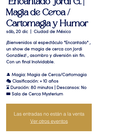
"Encantado" Jordi G. |
Magia de Cerca /
Cartomagia y Humor
sáb, 20 dic
  |  
Ciudad de México
¡Bienvenidos al espectáculo "Encantado" ,
un show de magia de cerca con Jordi
González! , asombro y diversión sin fin.
Con un final Inolvidable.
🎩 Magia: Magia de Cerca/Cartomagia
🎭 Clasificación: + 10 años
⌛ Duración: 80 minutos | Descansos: No
🎟 Sala de Cerca Mysterium
Las entradas no están a la venta
Ver otros eventos