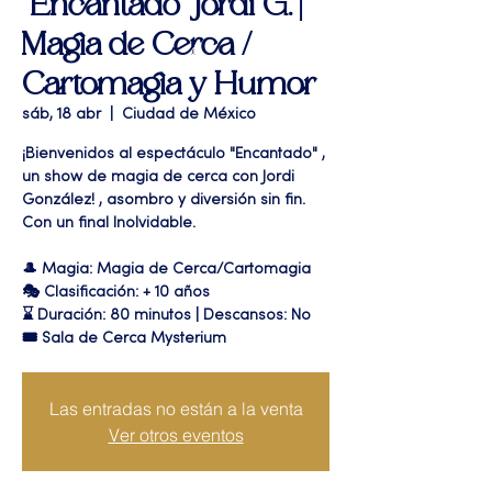
"Encantado" Jordi G. |
Magia de Cerca /
Cartomagia y Humor
sáb, 18 abr
  |  
Ciudad de México
¡Bienvenidos al espectáculo "Encantado" ,
un show de magia de cerca con Jordi
González! , asombro y diversión sin fin.
Con un final Inolvidable.
🎩 Magia: Magia de Cerca/Cartomagia
🎭 Clasificación: + 10 años
⌛ Duración: 80 minutos | Descansos: No
🎟 Sala de Cerca Mysterium
Las entradas no están a la venta
Ver otros eventos