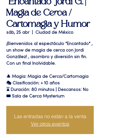
"Encantado" Jordi G. |
Magia de Cerca /
Cartomagia y Humor
sáb, 25 abr
  |  
Ciudad de México
¡Bienvenidos al espectáculo "Encantado" ,
un show de magia de cerca con Jordi
González! , asombro y diversión sin fin.
Con un final Inolvidable.
🎩 Magia: Magia de Cerca/Cartomagia
🎭 Clasificación: + 10 años
⌛ Duración: 80 minutos | Descansos: No
🎟 Sala de Cerca Mysterium
Las entradas no están a la venta
Ver otros eventos