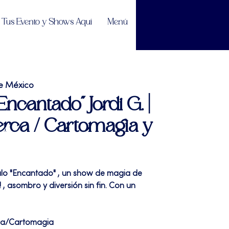
Tus Evento y Shows Aquí
Menú
e México
Encantado" Jordi G. |
rca / Cartomagia y
ulo "Encantado" , un show de magia de
 , asombro y diversión sin fin. Con un
ca/Cartomagia