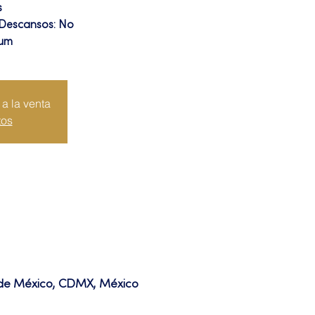
s
 Descansos: No
ium
a la venta
tos
d de México, CDMX, México