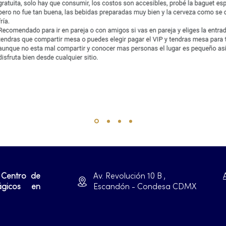
 Centro de
Av. Revolución 10 B ,
ágicos en
Escandón - Condesa CDMX