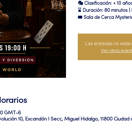
🎭 Clasificación: + 10 año
⌛ Duración: 80 minutos |
🎟 Sala de Cerca Myster
Las entradas no están 
Ver otros even
Horarios
:20 GMT-6
volución 10, Escandón I Secc, Miguel Hidalgo, 11800 Ciuda