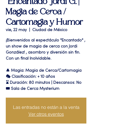
"Encantado" Jordi G. |
Magia de Cerca /
Cartomagia y Humor
vie, 22 may
  |  
Ciudad de México
¡Bienvenidos al espectáculo "Encantado" ,
un show de magia de cerca con Jordi
González! , asombro y diversión sin fin.
Con un final Inolvidable.
🎩 Magia: Magia de Cerca/Cartomagia
🎭 Clasificación: + 10 años
⌛ Duración: 80 minutos | Descansos: No
🎟 Sala de Cerca Mysterium
Las entradas no están a la venta
Ver otros eventos