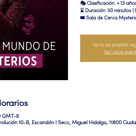
🎭 Clasificación: + 13 año
⌛ Duración: 50 minutos |
🎟 Sala de Cerca Myster
Ya no es posible reg
Ver otros even
Horarios
30 GMT-6
volución 10-B, Escandón I Secc, Miguel Hidalgo, 11800 Ciu