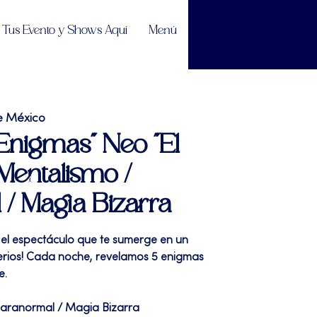
Tus Evento y Shows Aquí
Menú
e México
"Enigmas" Neo "El
| Mentalismo /
/ Magia Bizarra
, el espectáculo que te sumerge en un
erios! Cada noche, revelamos 5 enigmas
e.
Paranormal / Magia Bizarra