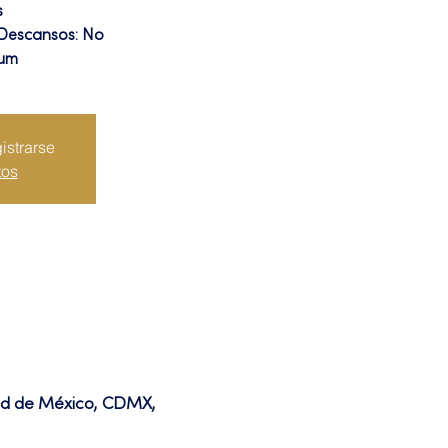
s
 Descansos: No
ium
istrarse
tos
dad de México, CDMX,