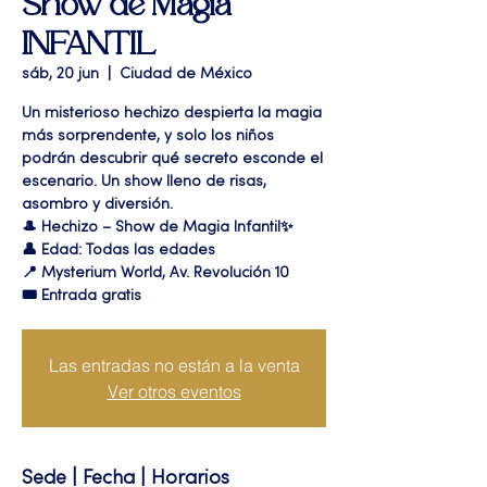
Show de Magia
INFANTIL
sáb, 20 jun
  |  
Ciudad de México
Un misterioso hechizo despierta la magia
más sorprendente, y solo los niños
podrán descubrir qué secreto esconde el
escenario. Un show lleno de risas,
asombro y diversión.
🎩 Hechizo – Show de Magia Infantil✨
👤 Edad: Todas las edades
📍 Mysterium World, Av. Revolución 10
🎟️ Entrada gratis
Las entradas no están a la venta
Ver otros eventos
Sede | Fecha | Horarios