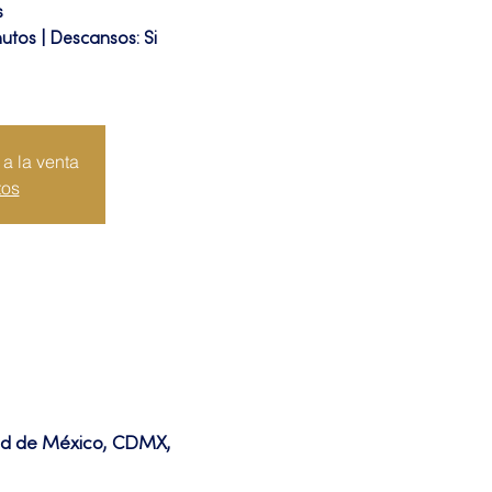
s
utos | Descansos: Si
a la venta
tos
dad de México, CDMX,