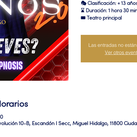
🎭 Clasificación: + 13 año
⌛ Duración: 1 hora 30 min
🎟 Teatro principal
Las entradas no están 
Ver otros even
Horarios
30
volución 10-B, Escandón I Secc, Miguel Hidalgo, 11800 Ciu