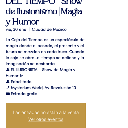
DEL TIEMPO " Show
de Ilusionismo | Magia
y Humor
vie, 30 ene
  |  
Ciudad de México
La Caja del Tiempo es un espectáculo de
magia donde el pasado, el presente y el
futuro se mezclan en cada truco. Cuando
la caja se abre…el tiempo se detiene y la
imaginación se desborda
🎩 EL ILUSIONISTA – Show de Magia y
Humor ✨
👤 Edad: todo
📍 Mysterium World, Av. Revolución 10
🎟️ Entrada gratis
Las entradas no están a la venta
Ver otros eventos