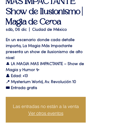
MAS IMPACTANTE "
Show de Ilusionismo |
Magia de Cerca
sáb, 06 dic
  |  
Ciudad de México
En un escenario donde cada detalle
importa, La Magia Más Impactante
presenta un show de ilusionismo de alto
nivel
🎩 LA MAGIA MAS IMPACTANTE – Show de
Magia y Humor ✨
👤 Edad: +13
📍 Mysterium World, Av. Revolución 10
🎟️ Entrada gratis
Las entradas no están a la venta
Ver otros eventos