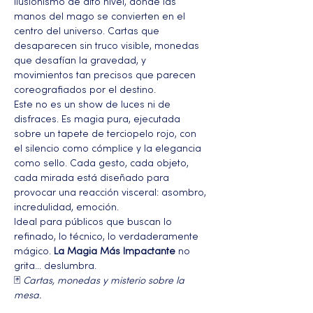
ilusionismo de alto nivel, donde las 
manos del mago se convierten en el 
centro del universo. Cartas que 
desaparecen sin truco visible, monedas 
que desafían la gravedad, y 
movimientos tan precisos que parecen 
coreografiados por el destino.
Este no es un show de luces ni de 
disfraces. Es magia pura, ejecutada 
sobre un tapete de terciopelo rojo, con 
el silencio como cómplice y la elegancia 
como sello. Cada gesto, cada objeto, 
cada mirada está diseñado para 
provocar una reacción visceral: asombro, 
incredulidad, emoción.
Ideal para públicos que buscan lo 
refinado, lo técnico, lo verdaderamente 
mágico. 
La Magia Más Impactante
 no 
grita… deslumbra.
🃏 
Cartas, monedas y misterio sobre la 
mesa.