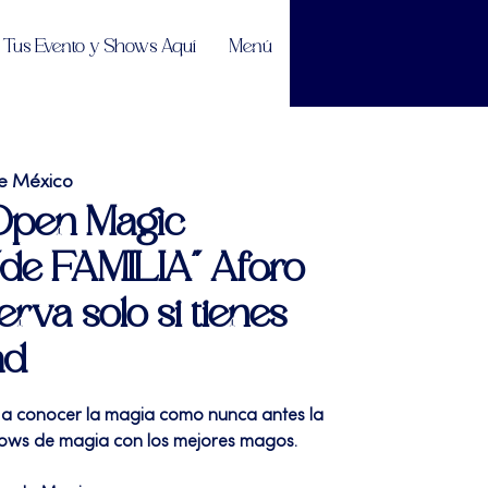
Tus Evento y Shows Aquí
Menú
e México
 Open Magic
e FAMILIA" Aforo
erva solo si tienes
ad
a a conocer la magia como nunca antes la
shows de magia con los mejores magos.