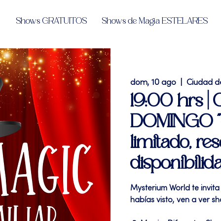
Shows GRATUITOS
Shows de Magia ESTELARES
dom, 10 ago
  |  
Ciudad d
19:00 hrs |
DOMINGO "d
limitado, res
disponibilid
Mysterium World te invit
habías visto, ven a ver 