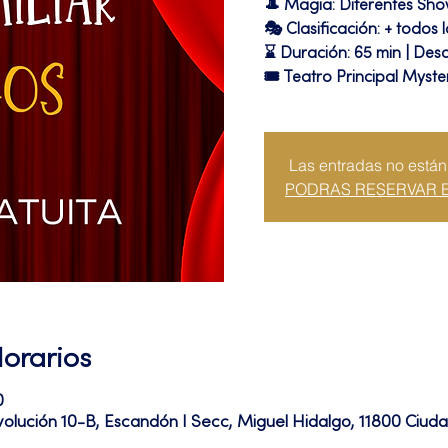
🎩 Magia: Diferentes Sh
🎭 Clasificación: + todos 
⌛ Duración: 65 min | Desc
🎟 Teatro Principal Myste
Las entradas no están
PODRAS RESERVAR 
Horarios
0
volución 10-B, Escandón I Secc, Miguel Hidalgo, 11800 Ciu