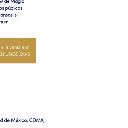
ow de Magia
los públicos
ansos: si
rium
 a la venta aun
EN UNOS DÍAS
dad de México, CDMX,