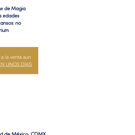
ow de Magia
as edades
cansos: no
rium
 a la venta aun
EN UNOS DÍAS
dad de México, CDMX,