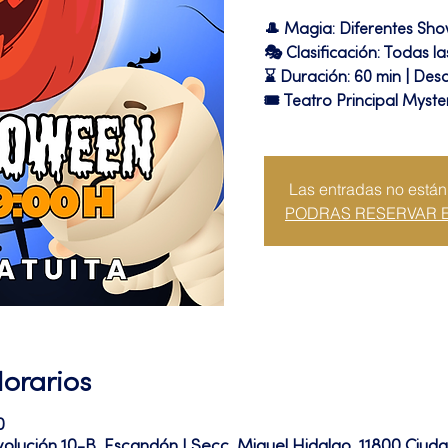
🎩 Magia: Diferentes Sh
🎭 Clasificación: Todas l
⌛ Duración: 60 min | Des
🎟 Teatro Principal Myste
Las entradas no están
PODRAS RESERVAR 
Horarios
0
volución 10-B, Escandón I Secc, Miguel Hidalgo, 11800 Ciu