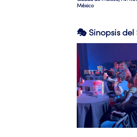
México
🎭 Sinopsis de