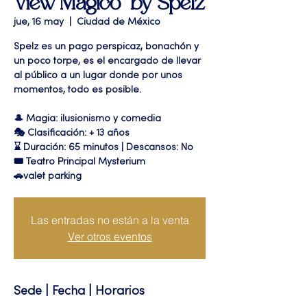
View Mágico" by Spelz
jue, 16 may
  |  
Ciudad de México
Spelz es un pago perspicaz, bonachón y
un poco torpe, es el encargado de llevar
al público a un lugar donde por unos
momentos, todo es posible.
🎩 Magia: ilusionismo y comedia
🎭 Clasificación: + 13 años
⌛ Duración: 65 minutos | Descansos: No
🎟 Teatro Principal Mysterium
🚗valet parking
Las entradas no están a la venta
Ver otros eventos
Sede | Fecha | Horarios