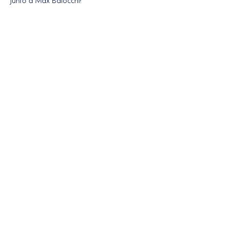
junto a Max Baiocchi!