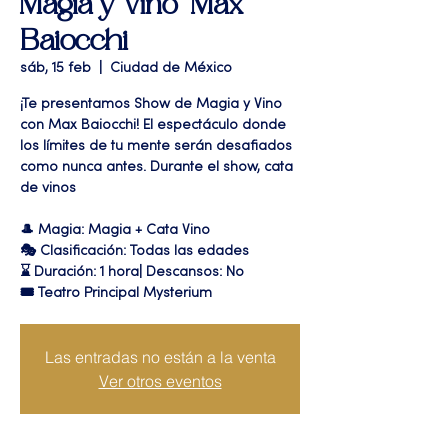
Magia y Vino" Max
Baiocchi
sáb, 15 feb
  |  
Ciudad de México
¡Te presentamos Show de Magia y Vino
con Max Baiocchi! El espectáculo donde
los límites de tu mente serán desafiados
como nunca antes. Durante el show, cata
de vinos
🎩 Magia: Magia + Cata Vino
🎭 Clasificación: Todas las edades
⌛ Duración: 1 hora| Descansos: No
🎟 Teatro Principal Mysterium
Las entradas no están a la venta
Ver otros eventos