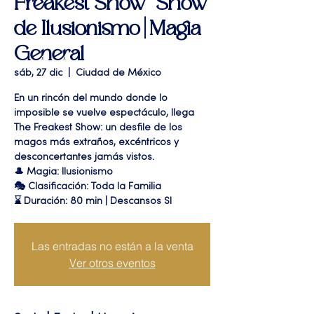
Freakest Show" Show
de Ilusionismo | Magia
General
sáb, 27 dic
  |  
Ciudad de México
En un rincón del mundo donde lo
imposible se vuelve espectáculo, llega
The Freakest Show: un desfile de los
magos más extraños, excéntricos y
desconcertantes jamás vistos.
🎩 Magia: Ilusionismo
🎭 Clasificación: Toda la Familia
⌛ Duración: 80 min | Descansos SI
Las entradas no están a la venta
Ver otros eventos