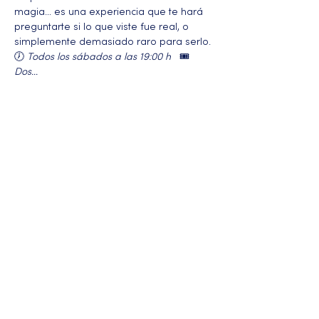
magia… es una experiencia que te hará 
preguntarte si lo que viste fue real, o 
simplemente demasiado raro para serlo.
🕖 
Todos los sábados a las 19:00 h
   🎟️ 
Dos…
Más