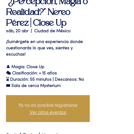
"¿Percepción, Magia o
Realidad?" Nereo
Pérez | Close Up
sáb, 20 abr
  |  
Ciudad de México
¡Sumérgete en una experiencia donde
cuestionarás lo que ves, sientes y
escuchas!
🎩 Magia: Close Up
🎭 Clasificación: + 15 años
⌛ Duración: 55 minutos | Descansos: No
🎟 Sala de cerca Mysterium
Ya no es posible registrarse
Ver otros eventos