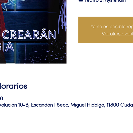
🎟 Teatro 2 Mysterium
Ya no es posible reg
Ver otros even
Horarios
00
volución 10-B, Escandón I Secc, Miguel Hidalgo, 11800 Ciu