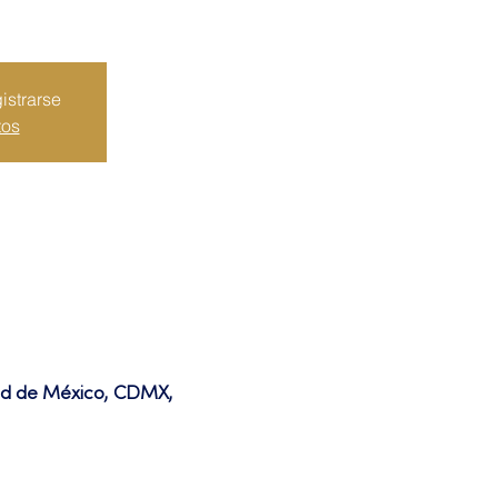
istrarse
tos
dad de México, CDMX,