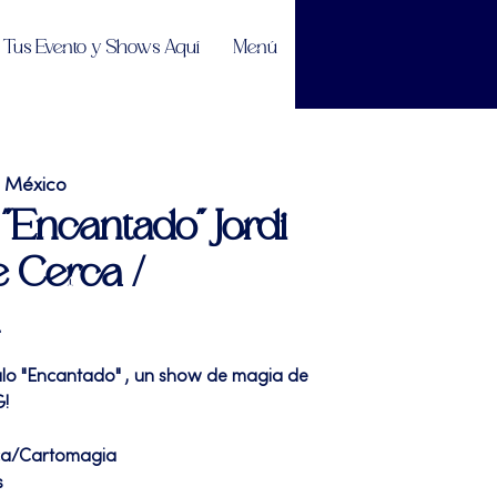
Tus Evento y Shows Aquí
Menú
e México
"Encantado" Jordi
e Cerca /
ulo "Encantado" , un show de magia de
G!
ca/Cartomagia
s