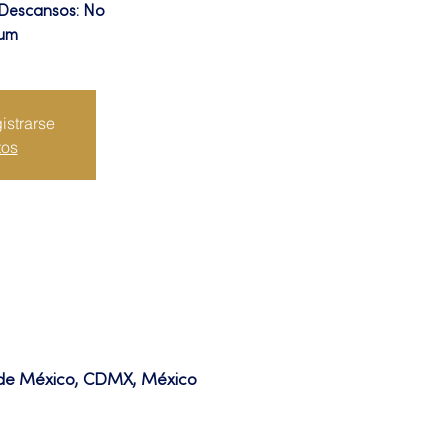
 Descansos: No
ium
istrarse
tos
d de México, CDMX, México