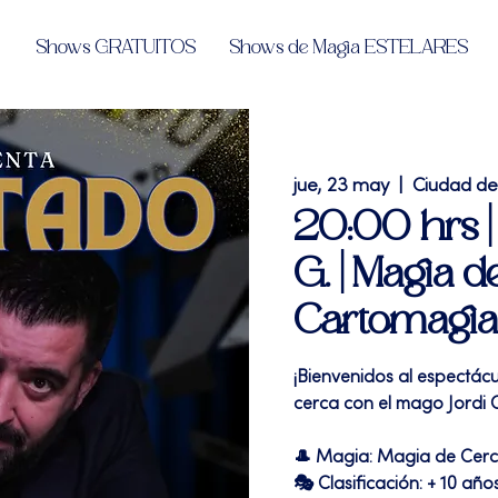
Shows GRATUITOS
Shows de Magia ESTELARES
jue, 23 may
  |  
Ciudad d
20:00 hrs | 
G. | Magia d
Cartomagia
¡Bienvenidos al espectác
cerca con el mago Jordi 
🎩 Magia: Magia de Cer
🎭 Clasificación: + 10 año