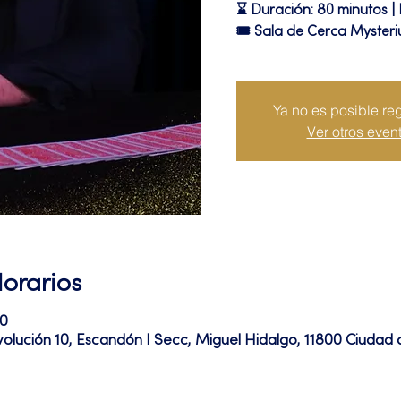
⌛ Duración: 80 minutos |
🎟 Sala de Cerca Myster
Ya no es posible reg
Ver otros even
Horarios
20
volución 10, Escandón I Secc, Miguel Hidalgo, 11800 Ciuda