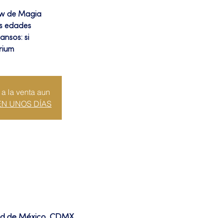
ow de Magia
as edades
ansos: si
rium
 a la venta aun
EN UNOS DÍAS
dad de México, CDMX,