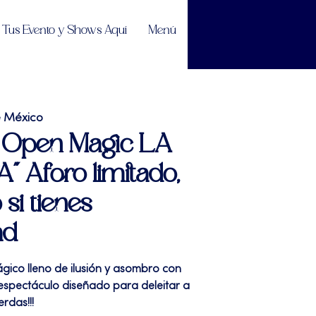
Tus Evento y Shows Aquí
Menú
e México
| Open Magic LA
" Aforo limitado,
 si tienes
ad
gico lleno de ilusión y asombro con
espectáculo diseñado para deleitar a
erdas!!!