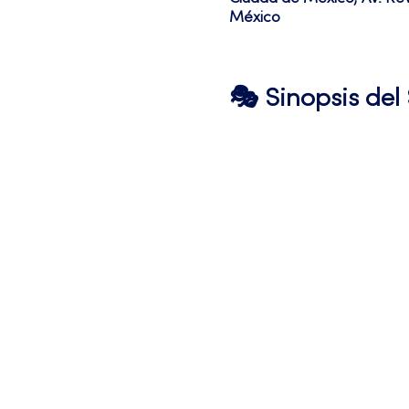
México
🎭 Sinopsis de