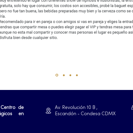
 Centro de
Av. Revolución 10 B ,
ágicos en
Escandón - Condesa CDMX