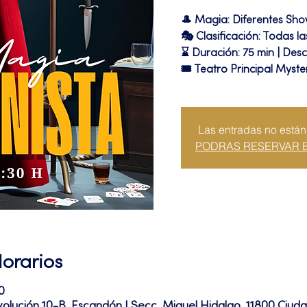
🎩 Magia: Diferentes Sh
🎭 Clasificación: Todas l
⌛ Duración: 75 min | Desc
🎟 Teatro Principal Myste
Las entradas no están
PODRAS RESERVAR 
Horarios
0
volución 10-B, Escandón I Secc, Miguel Hidalgo, 11800 Ciu