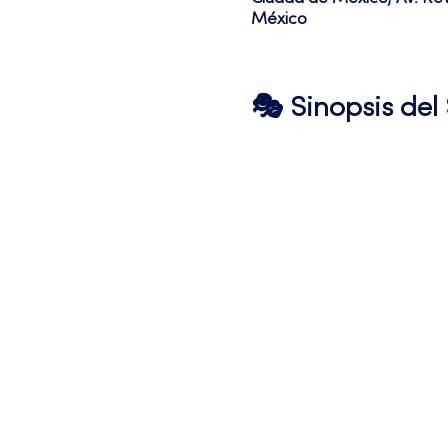
México
🎭 Sinopsis de