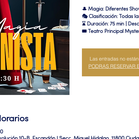
🎩 Magia: Diferentes Sh
🎭 Clasificación: Todas l
⌛ Duración: 75 min | Desc
🎟 Teatro Principal Myste
Las entradas no están
PODRAS RESERVAR 
Horarios
00
volución 10-B, Escandón I Secc, Miguel Hidalgo, 11800 Ciu