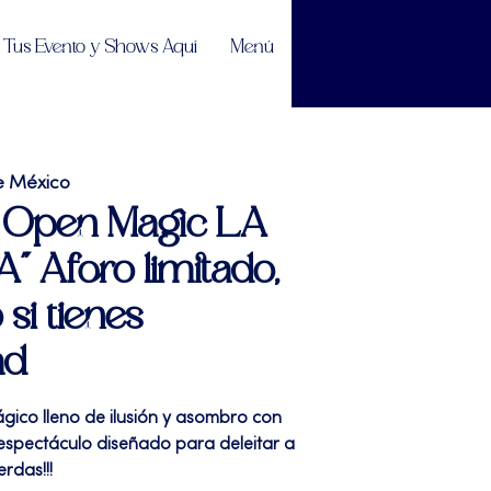
Tus Evento y Shows Aquí
Menú
e México
| Open Magic LA
" Aforo limitado,
 si tienes
ad
gico lleno de ilusión y asombro con
espectáculo diseñado para deleitar a
erdas!!!