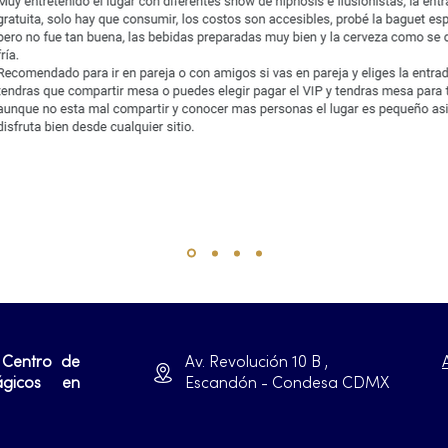
 Centro de
Av. Revolución 10 B ,
ágicos en
Escandón - Condesa CDMX