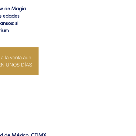
ow de Magia
as edades
ansos: si
rium
 a la venta aun
EN UNOS DÍAS
dad de México, CDMX,