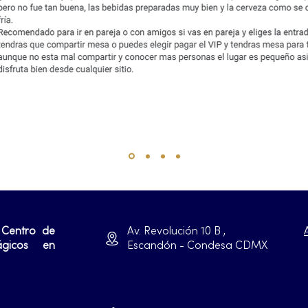
 Centro de
Av. Revolución 10 B ,
ágicos en
Escandón - Condesa CDMX