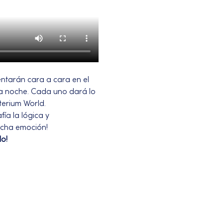
ntarán cara a cara en el 
la noche. Cada uno dará lo 
terium World.
ía la lógica y 
ucha emoción!
o!