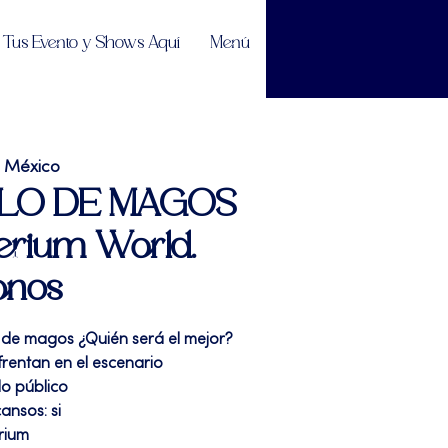
Tus Evento y Shows Aquí
Menú
e México
ELO DE MAGOS
terium World.
onos
 de magos ¿Quién será el mejor?
rentan en el escenario
do público
ansos: si
rium