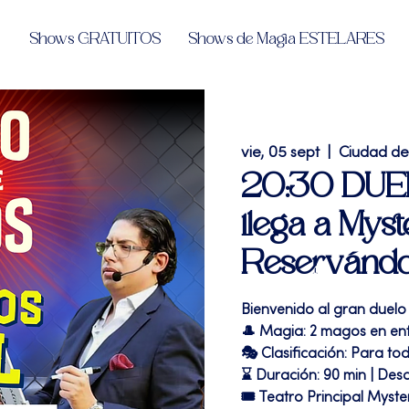
Shows GRATUITOS
Shows de Magia ESTELARES
vie, 05 sept
  |  
Ciudad d
20:30 DU
llega a Mys
Reservánd
Bienvenido al gran duelo
🎩 Magia: 2 magos en enf
🎭 Clasificación: Para to
⌛ Duración: 90 min | Desc
🎟 Teatro Principal Myste