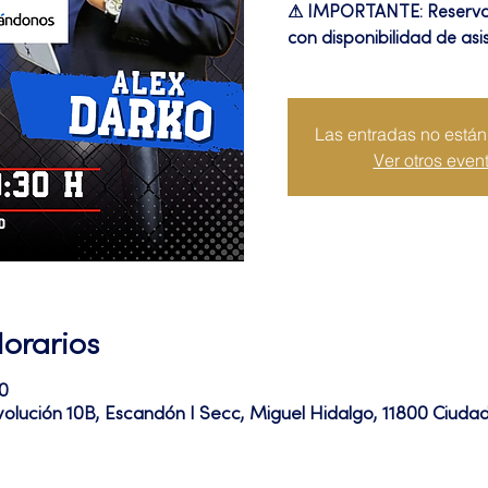
⚠ IMPORTANTE: Reserva t
con disponibilidad de asis
Las entradas no están 
Ver otros even
Horarios
0
volución 10B, Escandón I Secc, Miguel Hidalgo, 11800 Ciud