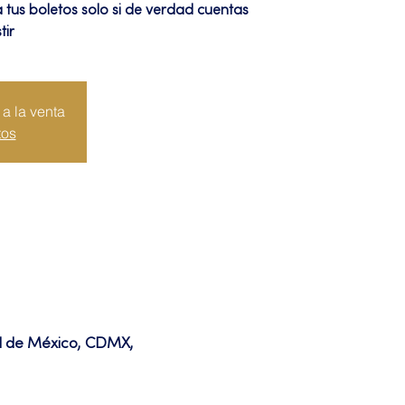
us boletos solo si de verdad cuentas
tir
a la venta
tos
ad de México, CDMX,