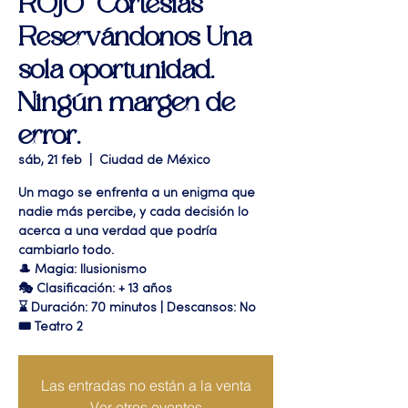
ROJO" Cortesías
Reservándonos Una
sola oportunidad.
Ningún margen de
error.
sáb, 21 feb
  |  
Ciudad de México
Un mago se enfrenta a un enigma que
nadie más percibe, y cada decisión lo
acerca a una verdad que podría
cambiarlo todo.
🎩 Magia: Ilusionismo
🎭 Clasificación: + 13 años
⌛ Duración: 70 minutos | Descansos: No
🎟 Teatro 2
Las entradas no están a la venta
Ver otros eventos