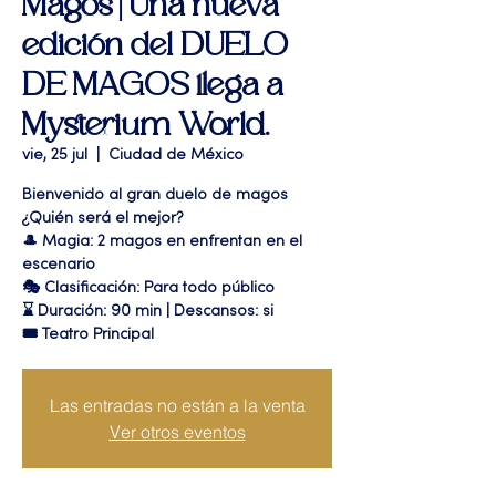
Magos | Una nueva
edición del DUELO
DE MAGOS llega a
Mysterium World.
vie, 25 jul
  |  
Ciudad de México
Bienvenido al gran duelo de magos
¿Quién será el mejor?
🎩 Magia: 2 magos en enfrentan en el
escenario
🎭 Clasificación: Para todo público
⌛ Duración: 90 min | Descansos: si
🎟 Teatro Principal
Las entradas no están a la venta
Ver otros eventos