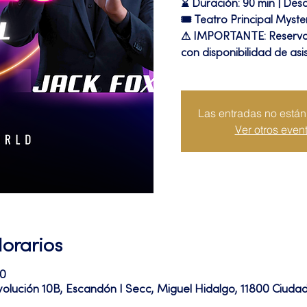
⌛ Duración: 90 min | Desc
🎟 Teatro Principal Myste
⚠ IMPORTANTE: Reserva t
con disponibilidad de asis
Las entradas no están 
Ver otros even
Horarios
50
volución 10B, Escandón I Secc, Miguel Hidalgo, 11800 Ciud