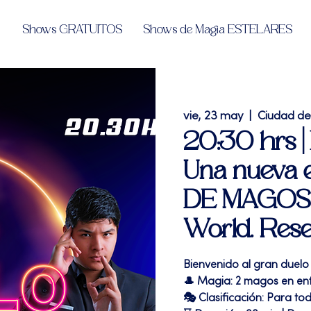
Shows GRATUITOS
Shows de Magia ESTELARES
vie, 23 may
  |  
Ciudad d
20:30 hrs |
Una nueva 
DE MAGOS l
World. Res
Bienvenido al gran duelo
🎩 Magia: 2 magos en enf
🎭 Clasificación: Para to