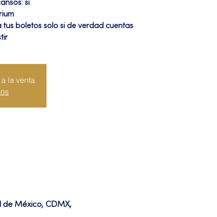
ansos: si
rium
us boletos solo si de verdad cuentas
tir
a la venta
tos
ad de México, CDMX,