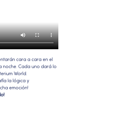
ntarán cara a cara en el 
la noche. Cada uno dará lo 
terium World.
ía la lógica y 
ucha emoción!
o!