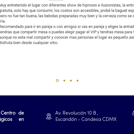
 Centro de
Av. Revolución 10 B ,
ágicos en
Escandón - Condesa CDMX