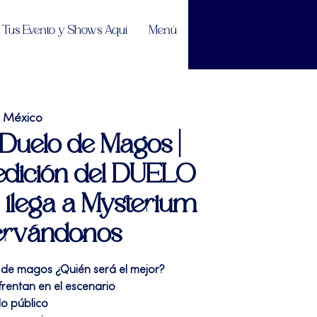
Tus Evento y Shows Aquí
Menú
e México
 Duelo de Magos |
edición del DUELO
lega a Mysterium
ervándonos
 de magos ¿Quién será el mejor?
rentan en el escenario
do público