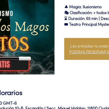
🎩 Magia: Ilusionismo
🎭 Clasificación: + todos 
⌛ Duración: 65 min | Desc
🎟 Teatro Principal Myste
Las entradas no están
PODRAS RESERVAR 
Horarios
:00 GMT-6
volución 10-B, Escandón I Secc, Miguel Hidalgo, 11800 Ciu