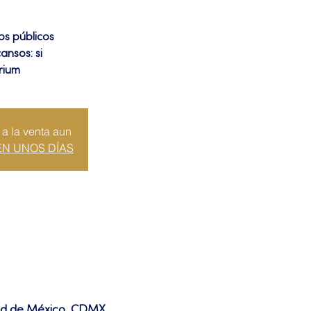
los públicos
ansos: si
rium
 a la venta aun
EN UNOS DÍAS
dad de México, CDMX,