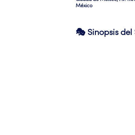
México
🎭 Sinopsis de