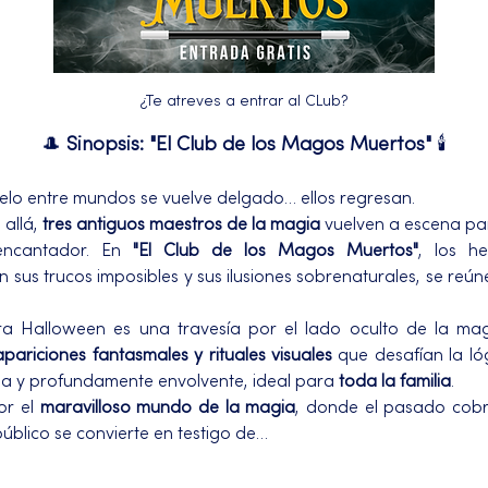
¿Te atreves a entrar al CLub?
🎩 
Sinopsis: "El Club de los Magos Muertos"
 🕯️
elo entre mundos se vuelve delgado… ellos regresan.
allá, 
tres antiguos maestros de la magia
 vuelven a escena par
encantador. En 
"El Club de los Magos Muertos"
, los h
sus trucos imposibles y sus ilusiones sobrenaturales, se reú
a Halloween es una travesía por el lado oculto de la mag
pariciones fantasmales y rituales visuales
 que desafían la ló
osa y profundamente envolvente, ideal para 
toda la familia
.
r el 
maravilloso mundo de la magia
, donde el pasado cobr
público se convierte en testigo de…