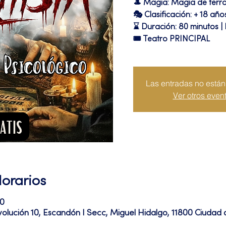
🎩 Magia: Magia de terr
🎭 Clasificación: + 18 año
⌛ Duración: 80 minutos |
🎟 Teatro PRINCIPAL
Las entradas no están 
Ver otros even
Horarios
00
volución 10, Escandón I Secc, Miguel Hidalgo, 11800 Ciuda