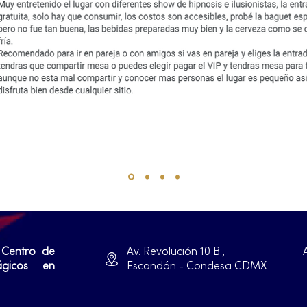
 Centro de
Av. Revolución 10 B ,
ágicos en
Escandón - Condesa CDMX