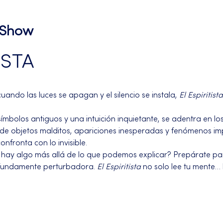
l Show
ISTA
uando las luces se apagan y el silencio se instala, 
El Espiritista
ímbolos antiguos y una intuición inquietante, se adentra en lo
de objetos malditos, apariciones inesperadas y fenómenos impo
nfronta con lo invisible.
O hay algo más allá de lo que podemos explicar? Prepárate pa
rofundamente perturbadora. 
El Espiritista
 no solo lee tu mente… 