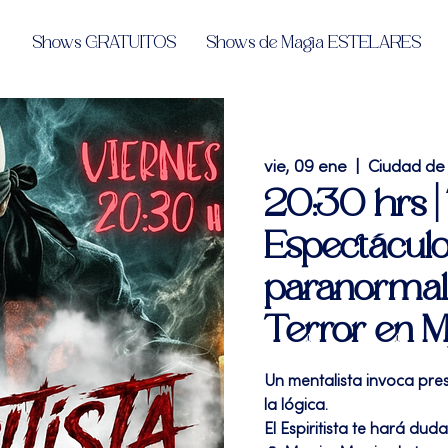
Shows GRATUITOS
Shows de Magia ESTELARES
vie, 09 ene
  |  
Ciudad de
20:30 hrs |
Espectácul
paranormal
Terror en M
Un mentalista invoca pre
la lógica.
El Espiritista te hará dud