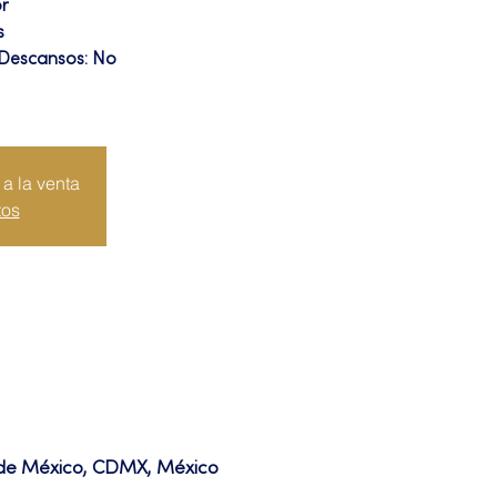
or
s
 Descansos: No
a la venta
tos
d de México, CDMX, México