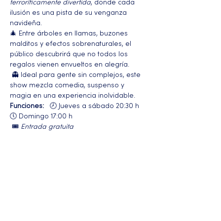
terroríficamente divertida
, donde cada 
ilusión es una pista de su venganza 
navideña.
🎄 Entre árboles en llamas, buzones 
malditos y efectos sobrenaturales, el 
público descubrirá que no todos los 
regalos vienen envueltos en alegría.
 👻 Ideal para gente sin complejos, este 
show mezcla comedia, suspenso y 
magia en una experiencia inolvidable.
Funciones:
   🕗 Jueves a sábado 20:30 h 
🕔 Domingo 17:00 h
 🎟️ 
Entrada gratuita
Más