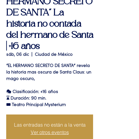
HERMANO SECRETO
DE SANTA" La
historia no contada
del hermano de Santa
| +16 años
sáb, 06 dic
  |  
Ciudad de México
“EL HERMANO SECRETO DE SANTA” revela
la historia mas oscura de Santa Claus: un
mago oscuro,
🎭 Clasificación: +16 años
⌛ Duración: 90 min.
🎟 Teatro Principal Mysterium
Las entradas no están a la venta
Ver otros eventos