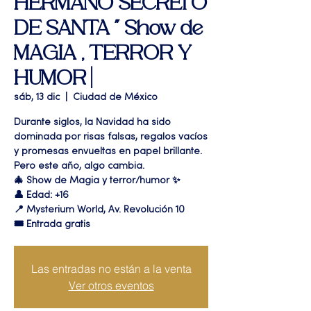
HERMANO SECRETO
DE SANTA " Show de
MAGIA , TERROR Y
HUMOR |
sáb, 13 dic
  |  
Ciudad de México
Durante siglos, la Navidad ha sido
dominada por risas falsas, regalos vacíos
y promesas envueltas en papel brillante.
Pero este año, algo cambia.
🎄 Show de Magia y terror/humor ✨
👤 Edad: +16
📍 Mysterium World, Av. Revolución 10
🎟️ Entrada gratis
Las entradas no están a la venta
Ver otros eventos