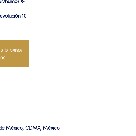
ror/humor ✨
evolución 10
a la venta
tos
d de México, CDMX, México