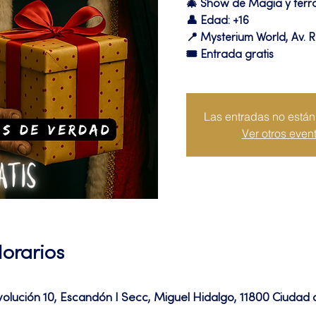
🎄 Show de Magia y ter
👤 Edad: +16
📍 Mysterium World, Av. R
🎟️ Entrada gratis
Las entradas no están 
Ver otros even
Horarios
volución 10, Escandón I Secc, Miguel Hidalgo, 11800 Ciuda