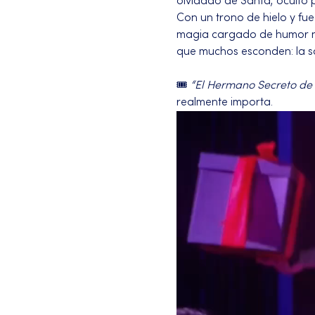
olvidado de Santa, oculto 
Con un trono de hielo y fu
magia cargado de humor neg
que muchos esconden: la so
🎟️ 
“El Hermano Secreto de
realmente importa.