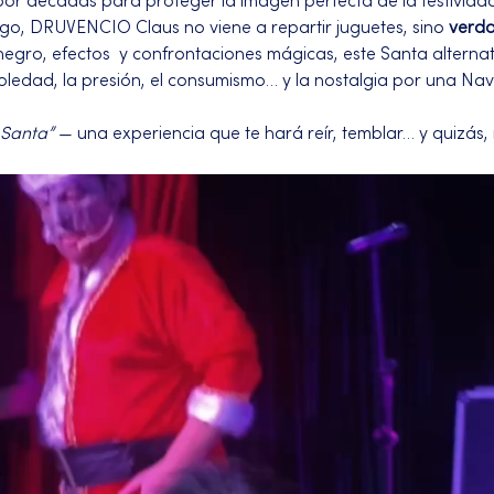
por décadas para proteger la imagen perfecta de la festividad
ego, DRUVENCIO Claus no viene a repartir juguetes, sino 
verd
ro, efectos  y confrontaciones mágicas, este Santa alternativ
ledad, la presión, el consumismo… y la nostalgia por una Nav
 Santa”
 — una experiencia que te hará reír, temblar… y quizás, 