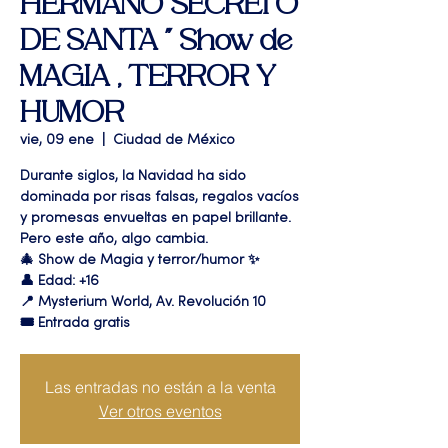
HERMANO SECRETO
DE SANTA " Show de
MAGIA , TERROR Y
HUMOR
vie, 09 ene
  |  
Ciudad de México
Durante siglos, la Navidad ha sido
dominada por risas falsas, regalos vacíos
y promesas envueltas en papel brillante.
Pero este año, algo cambia.
🎄 Show de Magia y terror/humor ✨
👤 Edad: +16
📍 Mysterium World, Av. Revolución 10
🎟️ Entrada gratis
Las entradas no están a la venta
Ver otros eventos