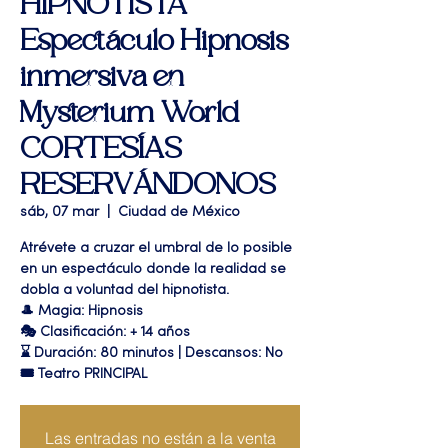
HIPNOTISTA"
Espectáculo Hipnosis
inmersiva en
Mysterium World
CORTESÍAS
RESERVÁNDONOS
sáb, 07 mar
  |  
Ciudad de México
Atrévete a cruzar el umbral de lo posible
en un espectáculo donde la realidad se
dobla a voluntad del hipnotista.
🎩 Magia: Hipnosis
🎭 Clasificación: + 14 años
⌛ Duración: 80 minutos | Descansos: No
🎟 Teatro PRINCIPAL
Las entradas no están a la venta