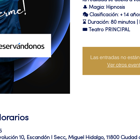
la realidad se dobla a vol
🎩 Magia: Hipnosis
🎭 Clasificación: + 14 año
⌛ Duración: 80 minutos |
🎟 Teatro PRINCIPAL
Las entradas no están 
Ver otros even
Horarios
5
volución 10, Escandón I Secc, Miguel Hidalgo, 11800 Ciuda