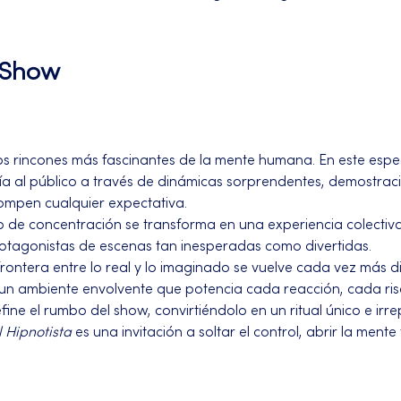
l Show
 los rincones más fascinantes de la mente humana. En este espe
ía al público a través de dinámicas sorprendentes, demostraci
pen cualquier expectativa. 
o de concentración se transforma en una experiencia colectiva
rotagonistas de escenas tan inesperadas como divertidas.
 frontera entre lo real y lo imaginado se vuelve cada vez más dif
un ambiente envolvente que potencia cada reacción, cada risa
ine el rumbo del show, convirtiéndolo en un ritual único e irrep
l Hipnotista
 es una invitación a soltar el control, abrir la ment