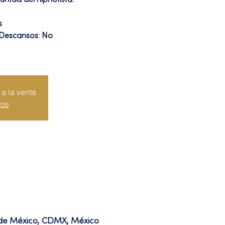
untad del hipnotista.
s
 Descansos: No
a la venta
tos
d de México, CDMX, México