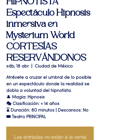
HIPNOTISTA"
Espectáculo Hipnosis
inmersiva en
Mysterium World
CORTESÍAS
RESERVÁNDONOS
sáb, 18 abr
  |  
Ciudad de México
Atrévete a cruzar el umbral de lo posible
en un espectáculo donde la realidad se
dobla a voluntad del hipnotista.
🎩 Magia: Hipnosis
🎭 Clasificación: + 14 años
⌛ Duración: 80 minutos | Descansos: No
🎟 Teatro PRINCIPAL
Las entradas no están a la venta